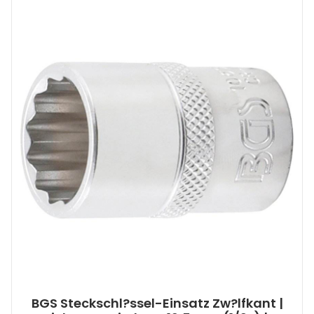
BGS Steckschl?ssel-Einsatz Zw?lfkant |