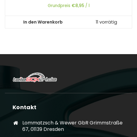
Grundpreis
€
8,95
/
l
In den Warenkorb
11 vorrätig
Kontakt
Lommatzsch & Wewer GbR Grimmstraße
67, 01139 Dresden