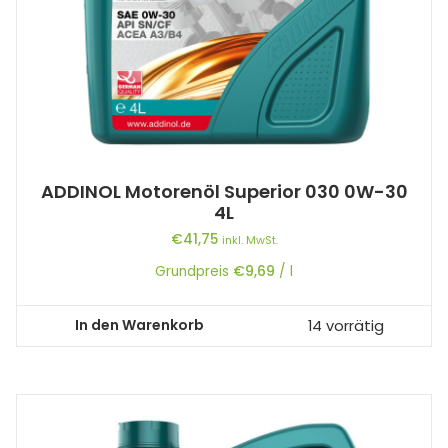
ADDINOL Motorenöl Superior 030 0W-30
4L
€
41,75
inkl. MwSt.
Grundpreis
€
9,69
/
l
In den Warenkorb
14 vorrätig