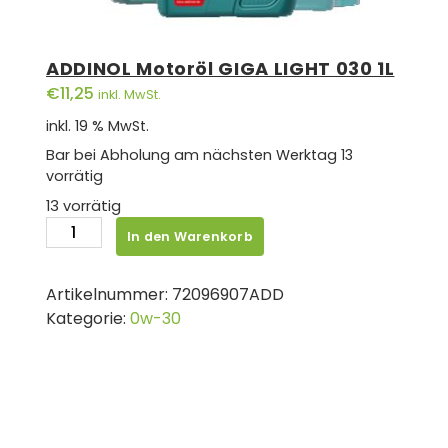
ADDINOL Motoröl GIGA LIGHT 030 1L
€
11,25
inkl. MwSt.
inkl. 19 % MwSt.
Bar bei Abholung am nächsten Werktag
13
vorrätig
13 vorrätig
ADDINOL
In den Warenkorb
Motoröl
GIGA
Artikelnummer:
72096907ADD
LIGHT
Kategorie:
0w-30
030
1L
Menge