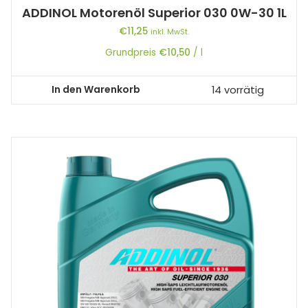
ADDINOL Motorenöl Superior 030 0W-30 1L
€
11,25
inkl. MwSt.
Grundpreis
€
10,50
/
l
In den Warenkorb
14 vorrätig