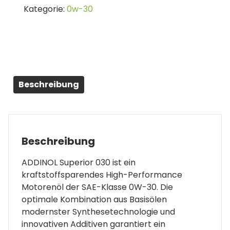
Kategorie:
0w-30
0W-
30
4L
Menge
Beschreibung
Beschreibung
ADDINOL Superior 030 ist ein
kraftstoffsparendes High-Performance
Motorenöl der SAE-Klasse 0W-30. Die
optimale Kombination aus Basisölen
modernster Synthesetechnologie und
innovativen Additiven garantiert ein