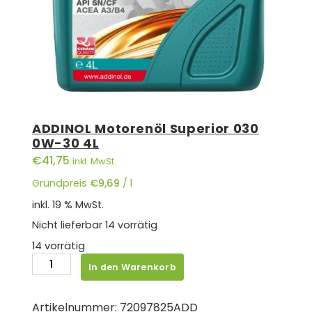
ADDINOL Motorenöl Superior 030
0W-30 4L
€
41,75
inkl. MwSt.
Grundpreis
€
9,69
/
l
inkl. 19 % MwSt.
Nicht lieferbar
14 vorrätig
14 vorrätig
ADDINOL
In den Warenkorb
Motorenöl
Superior
Artikelnummer:
72097825ADD
030