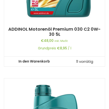
ADDINOL Motorenöl Premium 030 C2 0W-
30 5L
€
48,00
inkl. MwSt.
Grundpreis
€
8,95
/
l
In den Warenkorb
11 vorrätig