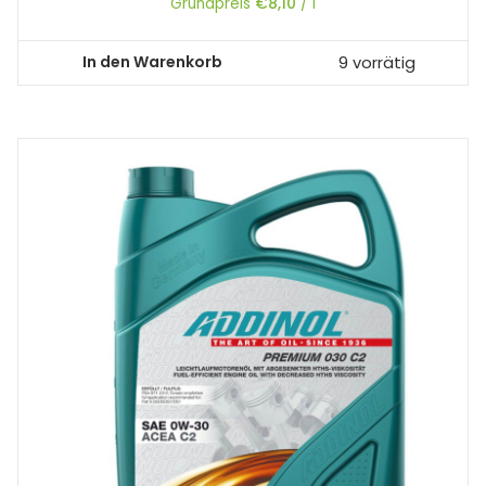
Grundpreis
€
8,10
/
l
In den Warenkorb
9 vorrätig