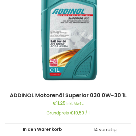
ADDINOL Motorenöl Superior 030 0W-30 1L
€
11,25
inkl. MwSt.
Grundpreis
€
10,50
/
l
In den Warenkorb
14 vorrätig