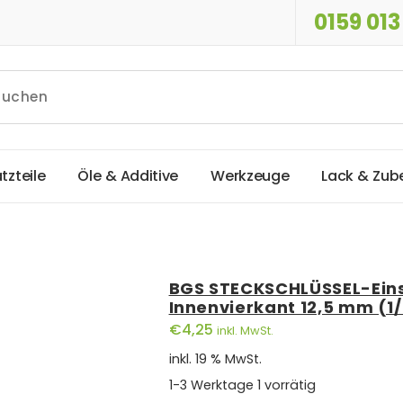
0159 013
a
t
z
t
e
i
l
e
Ö
l
e
&
A
d
d
i
t
i
v
e
W
e
r
k
z
e
u
g
e
L
a
c
k
&
Z
u
b
BGS STECKSCHLÜSSEL-Einsat
Innenvierkant 12,5 mm (1
€
4,25
inkl. MwSt.
inkl. 19 % MwSt.
1-3 Werktage
1 vorrätig