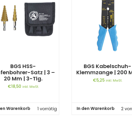
BGS HSS-
BGS Kabelschuh-
fenbohrer-Satz | 3 –
Klemmzange | 200
20 Mm | 3-Tlg.
€
5,25
inkl. MwSt.
€
18,50
inkl. MwSt.
den Warenkorb
In den Warenkorb
1 vorrätig
2 vor