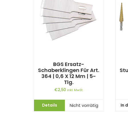
BGS Ersatz-
Schaberklingen Für Art.
Stu
364 | 0,6 X 12 Mm | 5-
Tlg.
€
2,50
inkl. MwSt.
Details
In 
Nicht vorrätig