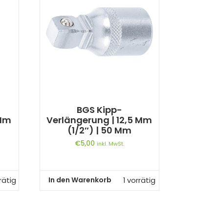
BGS Kipp-
 Mm
Verlängerung | 12,5 Mm
(1/2″) | 50 Mm
€
5,00
inkl. MwSt.
In den Warenkorb
rätig
1 vorrätig