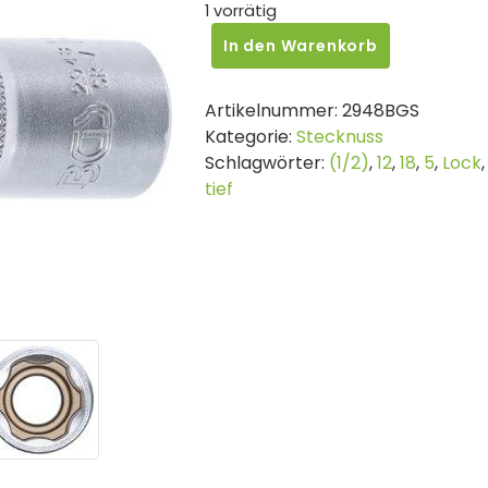
1 vorrätig
BGS
In den Warenkorb
STECKSCHLÜSSEL-
Einsatz
Artikelnummer:
2948BGS
Super
Kategorie:
Stecknuss
Lock,
Schlagwörter:
(1/2)
,
12
,
18
,
5
,
Lock
tief
tief
|
Antrieb
Innenvierkant
12,5
mm
(1/2")
|
SW
18
mm
Menge