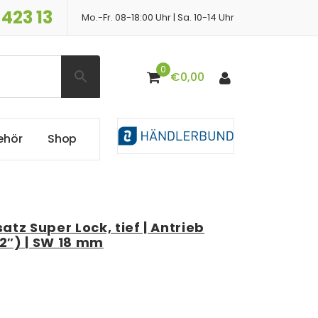
 423 13
Mo.-Fr. 08-18:00 Uhr | Sa. 10-14 Uhr
0
€
0,00
e
h
ö
r
S
h
o
p
z Super Lock, tief | Antrieb
/2″) | SW 18 mm