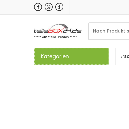
Zum
Inhalt
springen
***** Autoteile Dresden *****
Kategorien
E
r
s