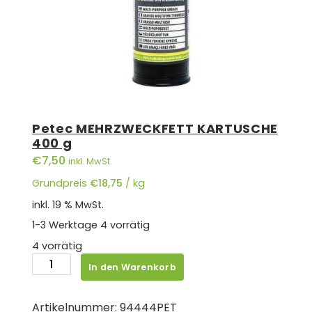
Petec MEHRZWECKFETT KARTUSCHE
400 g
€
7,50
inkl. MwSt.
Grundpreis
€
18,75
/
kg
inkl. 19 % MwSt.
1-3 Werktage
4 vorrätig
4 vorrätig
Petec
In den Warenkorb
MEHRZWECKFETT
KARTUSCHE
Artikelnummer:
94444PET
400