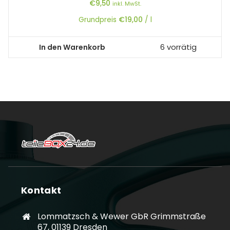
€
9,50
inkl. MwSt.
Grundpreis
€
19,00
/
l
In den Warenkorb
6 vorrätig
Kontakt
Lommatzsch & Wewer GbR Grimmstraße
67, 01139 Dresden