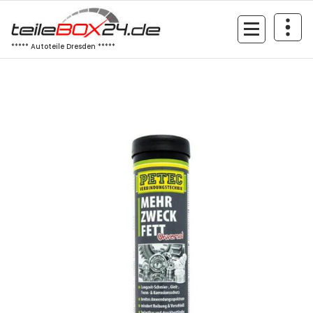
Zum
Inhalt
springen
***** Autoteile Dresden *****