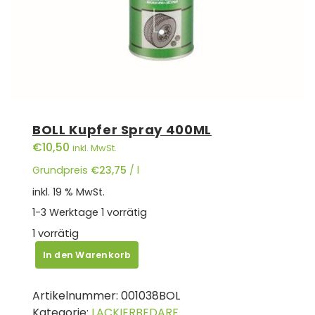
BOLL Kupfer Spray 400ML
€
10,50
inkl. MwSt.
Grundpreis
€
23,75
/
l
inkl. 19 % MwSt.
1-3 Werktage
1 vorrätig
1 vorrätig
BOLL
In den Warenkorb
Kupfer
Spray
Artikelnummer:
001038BOL
400ML
Kategorie:
LACKIERBEDARF