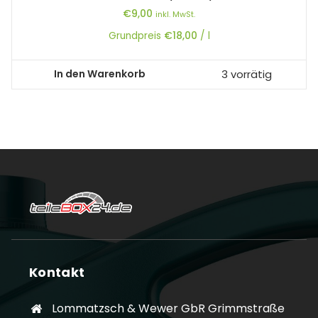
€
9,00
inkl. MwSt.
Grundpreis
€
18,00
/
l
In den Warenkorb
3 vorrätig
Kontakt
Lommatzsch & Wewer GbR Grimmstraße