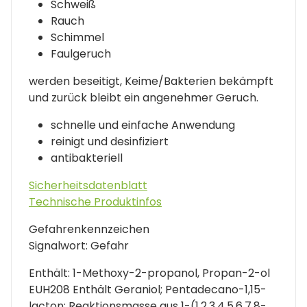
Schweiß
Rauch
Schimmel
Faulgeruch
werden beseitigt, Keime/Bakterien bekämpft
und zurück bleibt ein angenehmer Geruch.
schnelle und einfache Anwendung
reinigt und desinfiziert
antibakteriell
Sicherheitsdatenblatt
Technische Produktinfos
Gefahrenkennzeichen
Signalwort: Gefahr
Enthält: 1-Methoxy-2-propanol, Propan-2-ol
EUH208 Enthält Geraniol; Pentadecano-1,15-
lacton; Reaktionsmasse aus 1-(1,2,3,4,5,6,7,8-