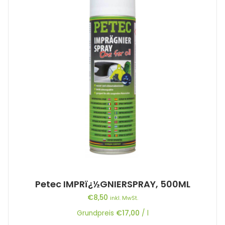
Petec IMPRï¿½GNIERSPRAY, 500ML
€
8,50
inkl. MwSt.
Grundpreis
€
17,00
/
l