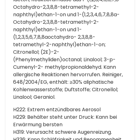
Octahydro-2,3,8,8-tetramethyl-2-
naphthyl)ethan-1-on und 1-(1,2,3,4,6,7,8,8a-
Octahydro-2,3,8,8-tetramethyl-2-
naphthyl)ethan-1-on und 1-
(1,2,3,5,6,7,8,8aoctahydro- 2,3,8,8-
tetramethyl-2-naphthyl)ethan-1-on;
Citronellol; (2E)-2-
(Phenylmethyliden)octanal; Linalool; 3-p-
Cumenyl-2- methylpropionaldehyd. Kann
allergische Reaktionen hervorrufen. Reiniger,
648/2004/EG, enthält: ≥30% aliphatische
Kohlenwasserstoffe; Duftstoffe; Citronellol;
Linalool; Geraniol.
H222: Extrem entzündbares Aerosol
H229: Behälter steht unter Druck: Kann bei
Erwärmung bersten
H319: Verursacht schwere Augenreizung.
H336: Kann Schläfrigkeit und Benommenheit