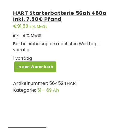
HART Starterbatterie 56ah 480a
inkl. 7,50€ Pfand
€
91,58
inkl. MwSt.
inkl. 19 % MwSt.
Bar bei Abholung am nächsten Werktag
1
vorrätig
1 vorrätig
HART
In den Warenkorb
Starterbatterie
56ah
Artikelnummer:
564524HART
480a
Kategorie:
51 - 69 Ah
inkl.
7,50€
Pfand
Menge