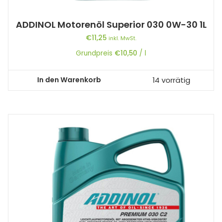
ADDINOL Motorenöl Superior 030 0W-30 1L
€
11,25
inkl. MwSt.
Grundpreis
€
10,50
/
l
In den Warenkorb
14 vorrätig