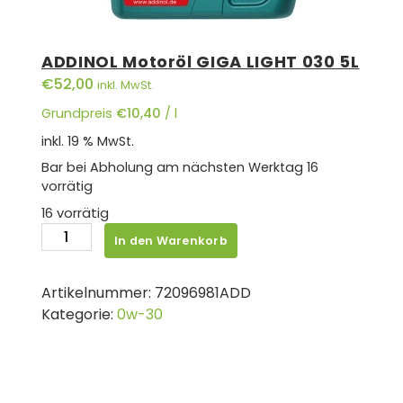
ADDINOL Motoröl GIGA LIGHT 030 5L
€
52,00
inkl. MwSt.
Grundpreis
€
10,40
/
l
inkl. 19 % MwSt.
Bar bei Abholung am nächsten Werktag
16
vorrätig
16 vorrätig
ADDINOL
In den Warenkorb
Motoröl
GIGA
Artikelnummer:
72096981ADD
LIGHT
Kategorie:
0w-30
030
5L
Menge