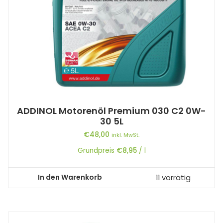
ADDINOL Motorenöl Premium 030 C2 0W-
30 5L
€
48,00
inkl. MwSt.
Grundpreis
€
8,95
/
l
In den Warenkorb
11 vorrätig