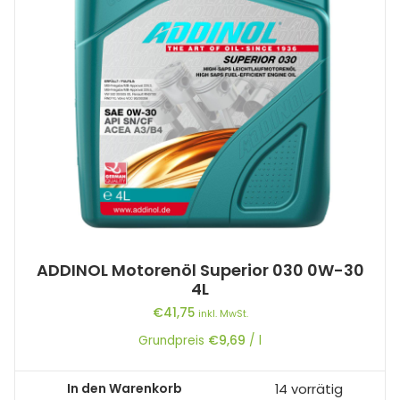
ADDINOL Motorenöl Superior 030 0W-30
4L
€
41,75
inkl. MwSt.
Grundpreis
€
9,69
/
l
In den Warenkorb
14 vorrätig