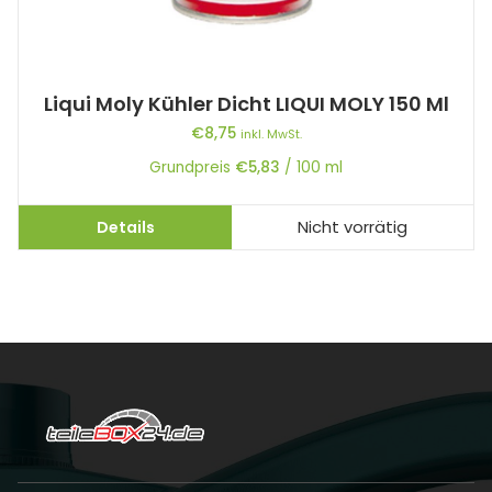
Liqui Moly Kühler Dicht LIQUI MOLY 150 Ml
€
8,75
inkl. MwSt.
Grundpreis
€
5,83
/
100
ml
Details
Nicht vorrätig