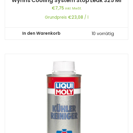
Wynns Cooling System Stop Leak 325 Ml
€
7,75
inkl. MwSt.
Grundpreis
€
23,08
/
l
In den Warenkorb
10 vorrätig