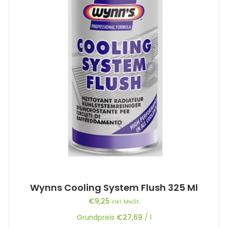
Wynns Cooling System Flush 325 Ml
€
9,25
inkl. MwSt.
Grundpreis
€
27,69
/
l