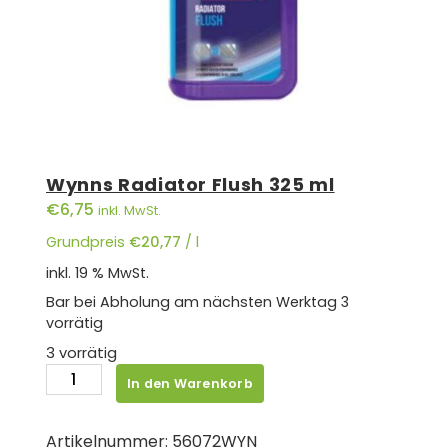
Wynns Radiator Flush 325 ml
€
6,75
inkl. MwSt.
Grundpreis
€
20,77
/
l
inkl. 19 % MwSt.
Bar bei Abholung am nächsten Werktag
3
vorrätig
3 vorrätig
Wynns
In den Warenkorb
Radiator
Flush
Artikelnummer:
56072WYN
325