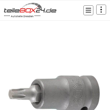
Zum
Inhalt
springen
***** Autoteile Dresden *****