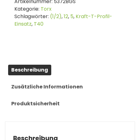
Artikelnummer:
5372BGS
Einsatz
Kategorie:
Torx
|
Schlagwörter:
(1/2)
,
12
,
5
,
Kraft-T-Profil-
Antrieb
Einsatz
,
T40
Innenvierkant
12,5
mm
(1/2")
|
T-
Beschreibung
Profil
(für
Torx)
Zusätzliche Informationen
T40
Menge
Produktsicherheit
Beschreibung