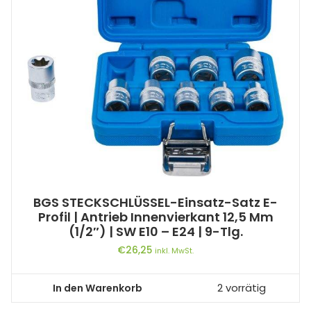
BGS STECKSCHLÜSSEL-Einsatz-Satz E-
Profil | Antrieb Innenvierkant 12,5 Mm
(1/2″) | SW E10 – E24 | 9-Tlg.
€
26,25
inkl. MwSt.
In den Warenkorb
2 vorrätig