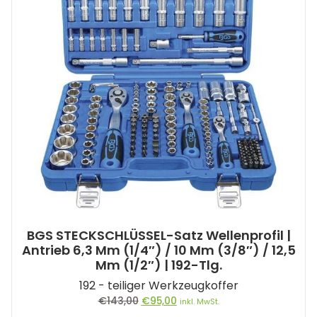
BGS STECKSCHLÜSSEL-Satz Wellenprofil |
Antrieb 6,3 Mm (1/4″) / 10 Mm (3/8″) / 12,5
Mm (1/2″) | 192-Tlg.
192 - teiliger Werkzeugkoffer
Ursprünglicher
Aktueller
€
143,00
€
95,00
inkl. MwSt.
Preis
Preis