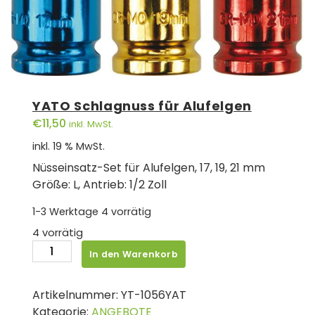
YATO Schlagnuss für Alufelgen
€
11,50
inkl. MwSt.
inkl. 19 % MwSt.
Nüsseinsatz-Set für Alufelgen, 17, 19, 21 mm
Größe: L, Antrieb: 1/2 Zoll
1-3 Werktage
4 vorrätig
4 vorrätig
YATO
In den Warenkorb
Schlagnuss
für
Artikelnummer:
YT-1056YAT
Alufelgen
Kategorie:
ANGEBOTE