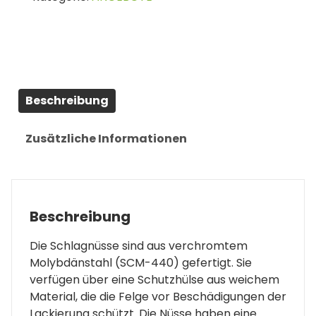
Menge
Beschreibung
Zusätzliche Informationen
Beschreibung
Die Schlagnüsse sind aus verchromtem
Molybdänstahl (SCM-440) gefertigt. Sie
verfügen über eine Schutzhülse aus weichem
Material, die die Felge vor Beschädigungen der
Lackierung schützt. Die Nüsse haben eine