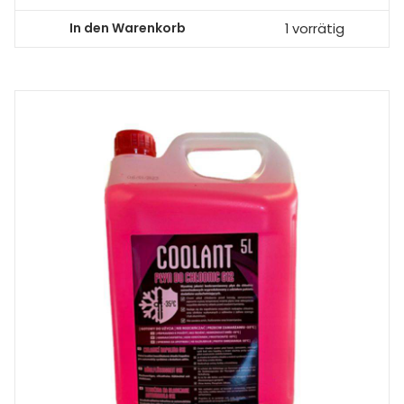
war:
ist:
In den Warenkorb
1 vorrätig
€143,00
€95,00.