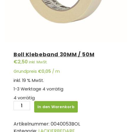
Boll Klebeband 30MM / 50M
€
2,50
inkl. MwSt.
Grundpreis
€
0,05
/
m
inkl. 19 % MwSt.
1-3 Werktage
4 vorrätig
4 vorrätig
Boll
In den Warenkorb
Klebeband
30MM
Artikelnummer:
0040053BOL
/
Kategorie:
LACKIERBEDARF