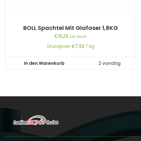
BOLL Spachtel Mit Glafaser 1,8KG
€
15,25
inkl. MwSt.
Grundpreis
€
7,92
/
kg
In den Warenkorb
2 vorrätig