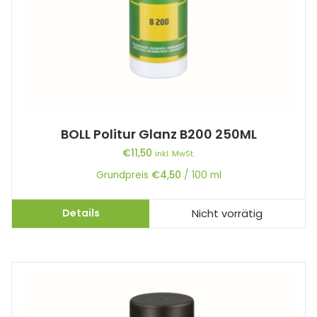
BOLL Politur Glanz B200 250ML
€
11,50
inkl. MwSt.
Grundpreis
€
4,50
/
100
ml
Details
Nicht vorrätig