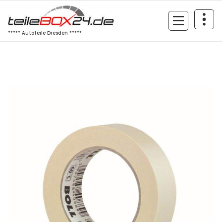
Zum
Inhalt
springen
***** Autoteile Dresden *****