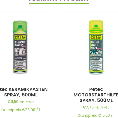
tec KERAMIKPASTEN
Petec
SPRAY, 500ML
MOTORSTARTHILF
SPRAY, 500ML
€
11,50
inkl. MwSt.
€
7,75
inkl. MwSt.
Grundpreis
€
23,00
/
l
Grundpreis
€
15,50
/
l