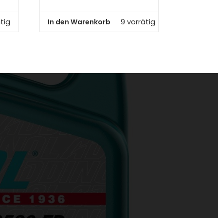
In den Warenkorb
tig
9 vorrätig