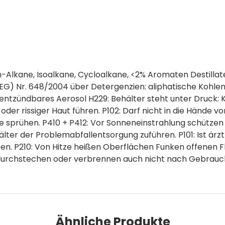
n-Alkane, Isoalkane, Cycloalkane, <2% Aromaten Destillat
(EG) Nr. 648/2004 über Detergenzien: aliphatische Kohl
entzündbares Aerosol H229: Behälter steht unter Druck:
der rissiger Haut führen. P102: Darf nicht in die Hände vo
 sprühen. P410 + P412: Vor Sonneneinstrahlung schütze
älter der Problemabfallentsorgung zuführen. P101: Ist ärz
ten. P210: Von Hitze heißen Oberflächen Funken offenen
t durchstechen oder verbrennen auch nicht nach Gebrauc
Ähnliche Produkte