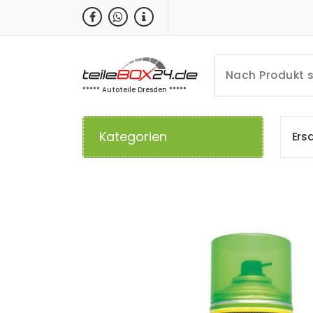
Zum
Inhalt
springen
***** Autoteile Dresden *****
Kategorien
E
r
s