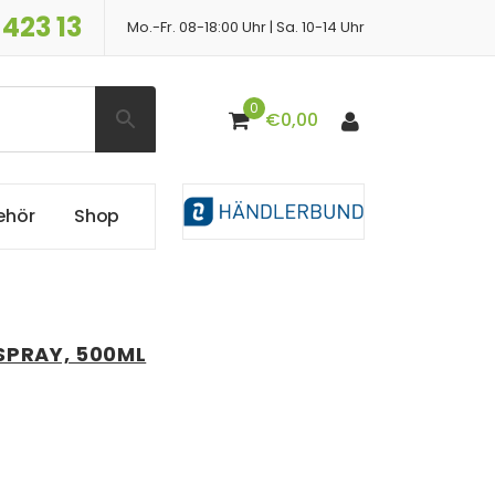
 423 13
Mo.-Fr. 08-18:00 Uhr | Sa. 10-14 Uhr
0
€
0,00
e
h
ö
r
S
h
o
p
SPRAY, 500ML