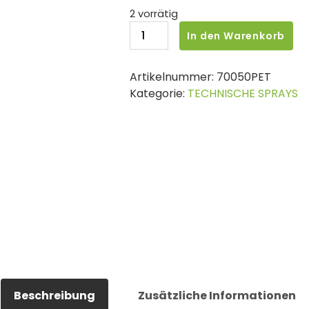
2 vorrätig
Petec
In den Warenkorb
ROSTLï¿½SER
MoS2
Artikelnummer:
70050PET
SPRAY,
Kategorie:
TECHNISCHE SPRAYS
500ML
Menge
Beschreibung
Zusätzliche Informationen