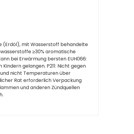
e (Erdöl), mit Wasserstoff behandelte
enwasserstoffe ≥30% aromatische
 Kann bei Erwärmung bersten EUH066:
n Kindern gelangen. P211: Nicht gegen
n und nicht Temperaturen über
tlicher Rat erforderlich Verpackung
 Flammen und anderen Zündquellen
h.