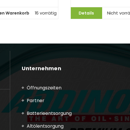
den Warenkorb
Details
16 vorrätig
Nicht vorrä
Unternehmen
Öffnungszeiten
Partner
Batterieentsorgung
Altölentsorgung