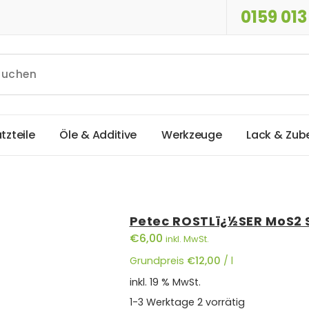
0159 013
a
t
z
t
e
i
l
e
Ö
l
e
&
A
d
d
i
t
i
v
e
W
e
r
k
z
e
u
g
e
L
a
c
k
&
Z
u
b
Petec ROSTLï¿½SER MoS2 
€
6,00
inkl. MwSt.
Grundpreis
€
12,00
/
l
inkl. 19 % MwSt.
1-3 Werktage
2 vorrätig