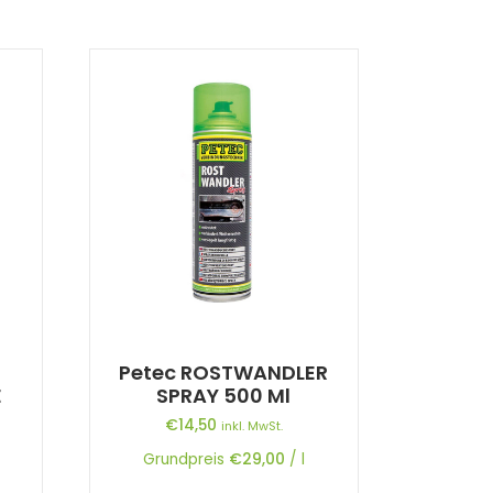
Petec ROSTWANDLER
E
SPRAY 500 Ml
€
14,50
inkl. MwSt.
Grundpreis
€
29,00
/
l