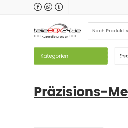
Zum
Inhalt
springen
***** Autoteile Dresden *****
Kategorien
E
r
s
Präzisions-Me