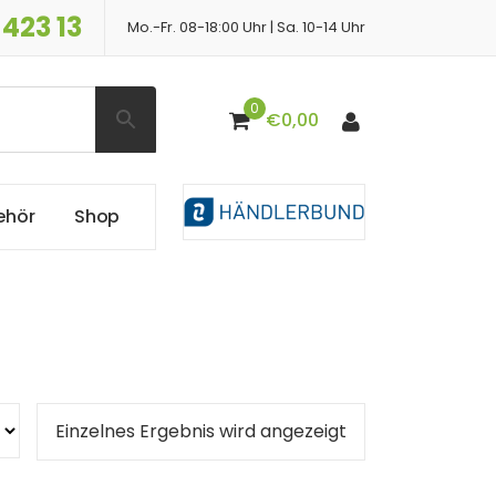
 423 13
Mo.-Fr. 08-18:00 Uhr | Sa. 10-14 Uhr
0
€
0,00
e
h
ö
r
S
h
o
p
Einzelnes Ergebnis wird angezeigt