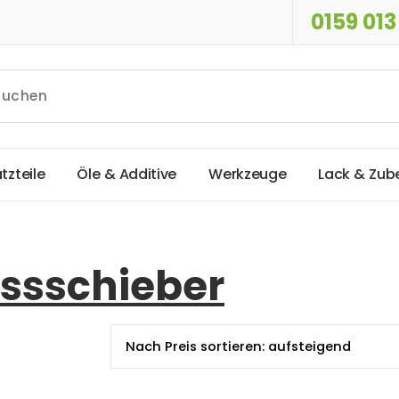
0159 013
a
t
z
t
e
i
l
e
Ö
l
e
&
A
d
d
i
t
i
v
e
W
e
r
k
z
e
u
g
e
L
a
c
k
&
Z
u
b
ssschieber