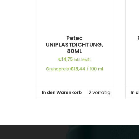
Petec
UNIPLASTDICHTUNG,
80ML
€
14,75
inkl. MwSt.
Grundpreis
€
18,44
/
100
ml
In den Warenkorb
In 
2 vorrätig