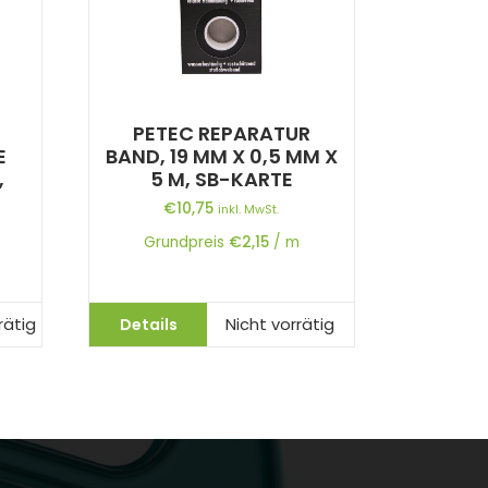
PETEC REPARATUR
E
BAND, 19 MM X 0,5 MM X
,
5 M, SB-KARTE
€
10,75
inkl. MwSt.
Grundpreis
€
2,15
/
m
Details
rätig
Nicht vorrätig