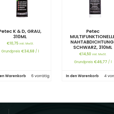
Petec K & D, GRAU,
Petec
310ML
MULTIFUNKTIONELL
NAHTABDICHTUNG
€
10,75
inkl. MwSt.
SCHWARZ, 310ML
Grundpreis
€
34,68
/
l
€
14,50
inkl. MwSt.
Grundpreis
€
46,77
/
l
den Warenkorb
In den Warenkorb
6 vorrätig
4 vor