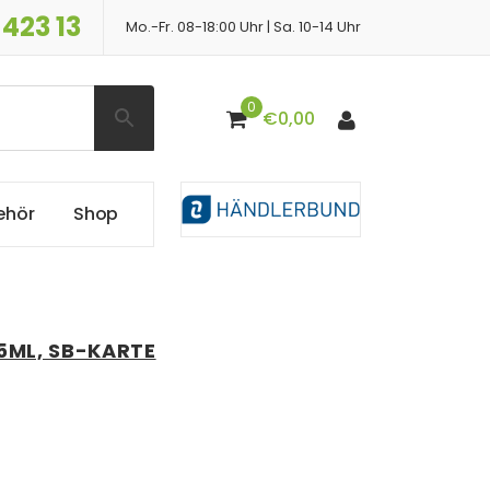
 423 13
Mo.-Fr. 08-18:00 Uhr | Sa. 10-14 Uhr
0
€
0,00
e
h
ö
r
S
h
o
p
25ML, SB-KARTE