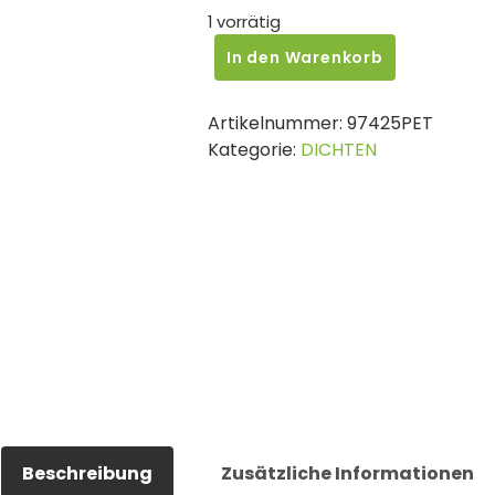
1 vorrätig
Petec
In den Warenkorb
FLï¿½SSIGMETALL,
25ML,
Artikelnummer:
97425PET
SB-
Kategorie:
DICHTEN
KARTE
Menge
Beschreibung
Zusätzliche Informationen