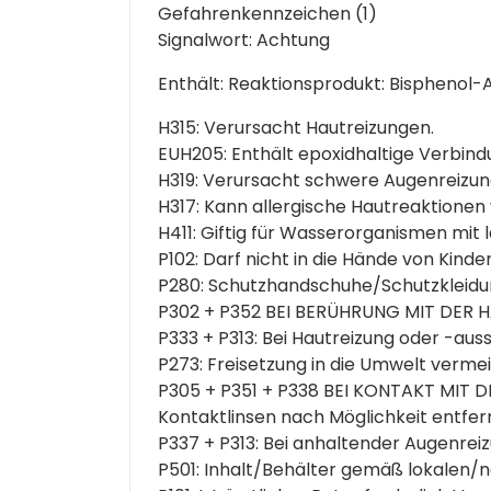
Gefahrenkennzeichen (1)
Signalwort: Achtung
Enthält: Reaktionsprodukt: Bisphenol-
H315: Verursacht Hautreizungen.
EUH205: Enthält epoxidhaltige Verbind
H319: Verursacht schwere Augenreizun
H317: Kann allergische Hautreaktionen
H411: Giftig für Wasserorganismen mit l
P102: Darf nicht in die Hände von Kinde
P280: Schutzhandschuhe/Schutzkleidu
P302 + P352 BEI BERÜHRUNG MIT DER HA
P333 + P313: Bei Hautreizung oder -auss
P273: Freisetzung in die Umwelt verme
P305 + P351 + P338 BEI KONTAKT MIT D
Kontaktlinsen nach Möglichkeit entfer
P337 + P313: Bei anhaltender Augenreizu
P501: Inhalt/Behälter gemäß lokalen/n