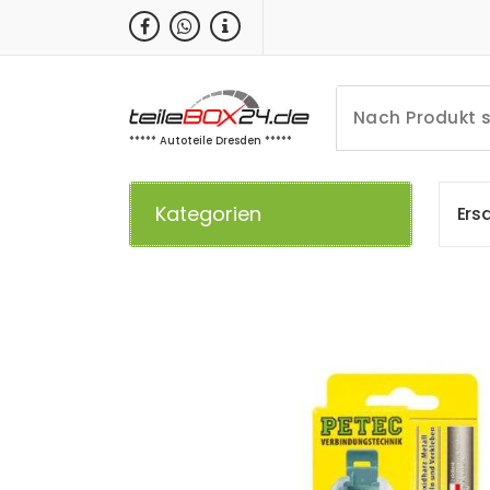
Zum
Inhalt
springen
***** Autoteile Dresden *****
Kategorien
E
r
s